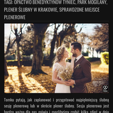
TAGI:
OPACTWO BENEDYKTYNÓW TYNIEC, PARK MOGILANY,
PLENER ŚLUBNY W KRAKOWIE, SPRAWDZONE MIEJSCE
PLENEROWE
Tomku pytają, jak zaplanować i przygotować najpiękniejszą ślubną
sesję plenerową lub w skrócie plener ślubny. Sesja plenerowa jest
bardzo ważna dla nas mówią i moglibyśmy zrobić kilka zdjęć w dniu