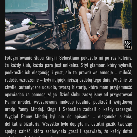
Fotografowanie ślubu Kingi i Sebastiana pokazało mi po raz kolejny,
że każdy ślub, każda para jest unikalna. Styl glamour, który wybrali,
podkreślił ich elegancję i gust, ale to prawdziwe emocje – miłość,
radość, wzruszenie – były najpiękniejszą ozdobą tego dnia. Właśnie te
chwile, autentyczne uczucia, tworzą historię, którą mam przyjemność
opowiadać za pomocą zdjęć. Dzień ślubu zaczęliśmy od przygotowań
Panny młodej, wyczarowany makeup idealnie podkreślił wyjątkową
urodę Panny Młodej. Kinga i Sebastian zadbali o każdy szczegół.
Wygląd Panny Młodej był nie do opisania – elegancka suknia,
delikatna biżuteria. Wszystko było dopięte na ostatni guzik, tworząc
spójną całość, która zachwycała gości i sprawiała, że każdy detal