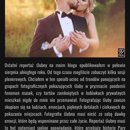
Ostatni reportaż ślubny na moim blogu opublikowałem w połowie
sierpnia ubiegłego roku. Od tego czasu mogliście zobaczyć kilka sesji
plenerowych. Chciałem w ten sposób uciec od trendów panujących na
grupach fotograficznych pokazujących śluby w pryzmacie pandemii
fenomen masek, czy tortów zamkniętych w lodówkach prywatnych
mieszkań nigdy do mnie nie przemawiał. Fotografując śluby zawsze
skupiam się na ludziach, emocjach, pięknych detalach i ciekawych do
pokazania miejscach. Fotografia ślubna musi nieść ze sobą dawkę
emocji, które będą wspominane przez całe życie. Reportaż ślubny musi
to być natomiast spójne opowiadanie, które przekaże historie Pary