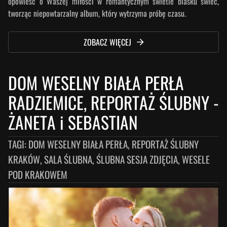
opowieść o Waszej miłości w romantycznym świetle blasku świec,
tworząc niepowtarzalny album, który wytrzyma próbę czasu.
ZOBACZ WIĘCEJ
DOM WESELNY BIAŁA PERŁA
RADZIEMICE, REPORTAŻ ŚLUBNY
-
ŻANETA i SEBASTIAN
TAGI:
DOM WESELNY BIAŁA PERŁA, REPORTAŻ ŚLUBNY
KRAKÓW, SALA ŚLUBNA, ŚLUBNA SESJA ZDJĘCIA, WESELE
POD KRAKOWEM