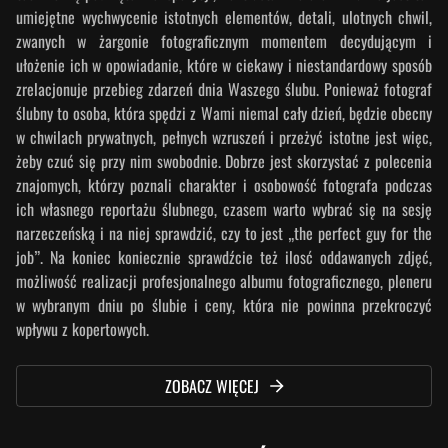
umiejętne wychwycenie istotnych elementów, detali, ulotnych chwil,
zwanych w żargonie fotograficznym momentem decydującym i
ułożenie ich w opowiadanie, które w ciekawy i niestandardowy sposób
zrelacjonuje przebieg zdarzeń dnia Waszego ślubu. Ponieważ fotograf
ślubny to osoba, która spędzi z Wami niemal cały dzień, będzie obecny
w chwilach prywatnych, pełnych wzruszeń i przeżyć istotne jest więc,
żeby czuć się przy nim swobodnie. Dobrze jest skorzystać z polecenia
znajomych, którzy poznali charakter i osobowość fotografa podczas
ich własnego reportażu ślubnego, czasem warto wybrać się na sesję
narzeczeńską i na niej sprawdzić, czy to jest „the perfect guy for the
job”. Na koniec koniecznie sprawdźcie też ilosć oddawanych zdjęć,
możliwość realizacji profesjonalnego albumu fotograficznego, pleneru
w wybranym dniu po ślubie i ceny, która nie powinna przekroczyć
wpływu z kopertowych.
ZOBACZ WIĘCEJ