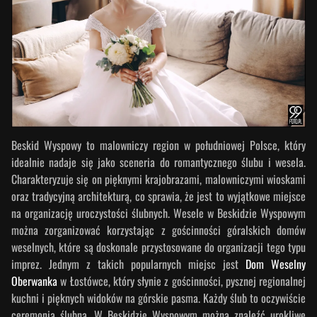
Beskid Wyspowy to malowniczy region w południowej Polsce, który
idealnie nadaje się jako sceneria do romantycznego ślubu i wesela.
Charakteryzuje się on pięknymi krajobrazami, malowniczymi wioskami
oraz tradycyjną architekturą, co sprawia, że jest to wyjątkowe miejsce
na organizację uroczystości ślubnych. Wesele w Beskidzie Wyspowym
można zorganizować korzystając z gościnności góralskich domów
weselnych, które są doskonale przystosowane do organizacji tego typu
imprez. Jednym z takich popularnych miejsc jest
Dom Weselny
Oberwanka
w Łostówce, który słynie z gościnności, pysznej regionalnej
kuchni i pięknych widoków na górskie pasma. Każdy ślub to oczywiście
ceremonia ślubna. W Beskidzie Wyspowym można znaleźć urokliwe