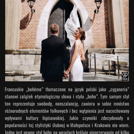
Francuskie „bohème” tłumaczone na język polski jako „cyganeria”
stanowi zalążek etymologiczny słowa i stylu „boho”. Tym samym styl
ten reprezentuje swobodę, nonszalancję, zawiera w sobie mnóstwo
różnorodnych elementów folkowych i bez wątpienia jest nacechowany
wpływami kultury hipisowskiej. Jakie czynniki zdecydowały o
popularności tej stylistyki ślubnej w Małopolsce i Krakowie nie wiem.
Jedno jest pewne styl boho na weselach króluje nieprzerwanie od kilku