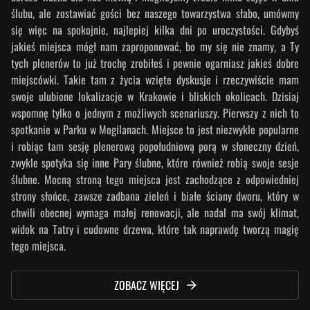
ślubu, ale zostawiać gości bez naszego towarzystwa słabo, umówmy
się więc na spokojnie, najlepiej kilka dni po uroczystości. Gdybyś
jakieś miejsca mógł nam zaproponować, bo my się nie znamy, a Ty
tych plenerów to już trochę zrobiłeś i pewnie ogarniasz jakieś dobre
miejscówki. Takie tam z życia wzięte dyskusje i rzeczywiście mam
swoje ulubione lokalizacje w Krakowie i bliskich okolicach. Dzisiaj
wspomnę tylko o jednym z możliwych scenariuszy. Pierwszy z nich to
spotkanie w Parku w Mogilanach. Miejsce to jest niezwykle popularne
i robiąc tam sesję plenerową popołudniową porą w słoneczny dzień,
zwykle spotyka się inne Pary ślubne, które również robią swoje sesje
ślubne. Mocną stroną tego miejsca jest zachodzące z odpowiedniej
strony słońce, zawsze zadbana zieleń i białe ściany dworu, który w
chwili obecnej wymaga małej renowacji, ale nadal ma swój klimat,
widok na Tatry i cudowne drzewa, które tak naprawdę tworzą magię
tego miejsca.
ZOBACZ WIĘCEJ