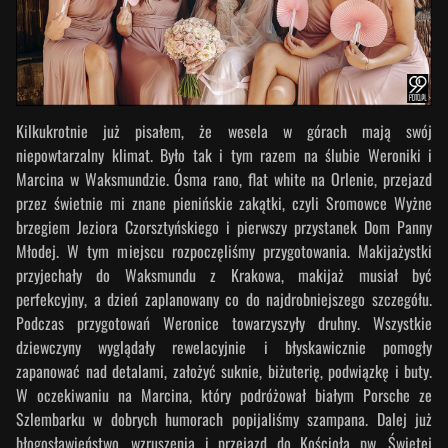
Kilkukrotnie już pisałem, że wesela w górach mają swój
niepowtarzalny klimat. Było tak i tym razem na ślubie Weroniki i
Marcina w Waksmundzie. Ósma rano, flat white na Orlenie, przejazd
przez świetnie mi znane pienińskie zakątki, czyli Sromowce Wyżne
brzegiem Jeziora Czorsztyńskiego i pierwszy przystanek Dom Panny
Młodej. W tym miejscu rozpoczęliśmy przygotowania. Makijażystki
przyjechały do Waksmundu z Krakowa, makijaż musiał być
perfekcyjny, a dzień zaplanowany co do najdrobniejszego szczegółu.
Podczas przygotowań Weronice towarzyszyły druhny. Wszystkie
dziewczyny wyglądały rewelacyjnie i błyskawicznie pomogły
zapanować nad detalami, założyć suknie, biżuterię, podwiązkę i buty.
W oczekiwaniu na Marcina, który podróżował białym Porsche ze
Szlembarku w dobrych humorach popijaliśmy szampana. Dalej już
błogosławieństwo, wzruszenia i przejazd do Kościoła pw. Świętej