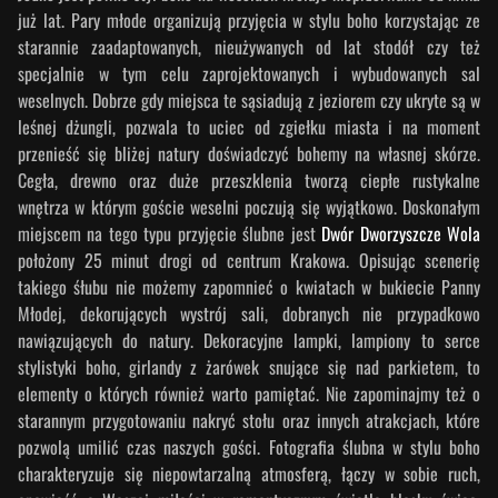
już lat. Pary młode organizują przyjęcia w stylu boho korzystając ze
starannie zaadaptowanych, nieużywanych od lat stodół czy też
specjalnie w tym celu zaprojektowanych i wybudowanych sal
weselnych. Dobrze gdy miejsca te sąsiadują z jeziorem czy ukryte są w
leśnej dżungli, pozwala to uciec od zgiełku miasta i na moment
przenieść się bliżej natury doświadczyć bohemy na własnej skórze.
Cegła, drewno oraz duże przeszklenia tworzą ciepłe rustykalne
wnętrza w którym goście weselni poczują się wyjątkowo. Doskonałym
miejscem na tego typu przyjęcie ślubne jest
Dwór Dworzyszcze Wola
położony 25 minut drogi od centrum Krakowa. Opisując scenerię
takiego śłubu nie możemy zapomnieć o kwiatach w bukiecie Panny
Młodej, dekorujących wystrój sali, dobranych nie przypadkowo
nawiązujących do natury. Dekoracyjne lampki, lampiony to serce
stylistyki boho, girlandy z żarówek snujące się nad parkietem, to
elementy o których również warto pamiętać. Nie zapominajmy też o
starannym przygotowaniu nakryć stołu oraz innych atrakcjach, które
pozwolą umilić czas naszych gości. Fotografia ślubna w stylu boho
charakteryzuje się niepowtarzalną atmosferą, łączy w sobie ruch,