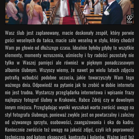
Wasz ślub jest zaplanowany, macie doskonały zespół, który porwie
gości weselnych do tańca, macie sale weselną w stylu, który chodził
Wam po głowie od dłuższego czasu. Idealnie byłoby gdyby te wszytkie
elementy, momenty wzruszenia, uśmiechy i łzy radości pozostały nie
tylko w Waszej pamięci ale również w pięknym ponadczasowym
albumie ślubnym. Wszyscy wiemy, że nawet po wielu latach zdjęcia
potrafią wzbudzić podobne uczucia, jakie towarzyszyły Wam tego
ważnego dnia. Odpowiedź na pytanie jak to zrobić w dobie internetu
nie jest trudna. Wystarczy przeglądarka internetowa i wpisanie frazy
najlepszy fotograf ślubny w Krakowie, Rabce Zdrój czy w dowolnym
innym miejscu. Przeglądając wyniki wyszukań warto zwrócić uwagę na
styl fotografa ślubnego, ponieważ zwykle jest on powtarzalny i zależny
od używanego sprzętu, osobowości, zaangażowania i oka do kadru.
Koniecznie zwróćcie też uwagę na jakość zdjęć, czyli ich poprawność
techniczną pod kątem ekspozycji, kontrastu i kolorów. Ważne jest też