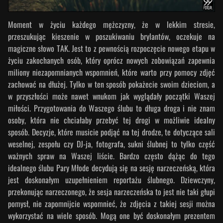
Moment w życiu każdego mężczyzny, że w lekkim stresie,
przeszukując kieszenie w poszukiwaniu brylantów, oczekuje na
magiczne słowo TAK. Jest to z pewnością rozpoczęcie nowego etapu w
życiu zakochanych osób, który oprócz nowych zobowiązań zapewnia
miliony niezapomnianych wspomnień, które warto przy pomocy zdjęć
zachować na dłużej. Tylko w ten sposób pokażecie swoim dzieciom, a
w przyszłości może nawet wnukom jak wyglądały początki Waszej
miłości. Przygotowania do Waszego ślubu to długa droga i nie znam
osoby, która nie chciałaby przebyć tej drogi w możliwie idealny
sposób. Decyzje, które musicie podjąć na tej drodze, te dotyczące sali
weselnej, zespołu czy DJ-ja, fotografa, sukni ślubnej to tylko część
ważnych spraw na Waszej liście. Bardzo często dążąc do tego
idealnego ślubu Pary Młode decydują się na sesję narzeczeńską, która
jest doskonałym uzupełnieniem reportażu ślubnego. Dziewczyny,
przekonując narzeczonego, że sesja narzeczeńska to jest nie taki głupi
pomysł, nie zapomnijcie wspomnieć, że zdjęcia z takiej sesji można
wykorzystać na wiele sposób. Mogą one być doskonałym prezentem