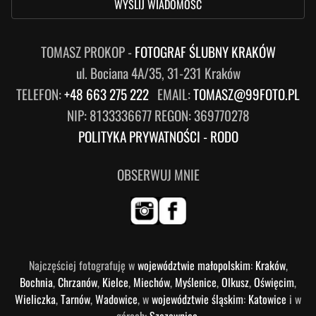
WYŚLIJ WIADOMOŚĆ
TOMASZ PROKOP -
FOTOGRAF ŚLUBNY KRAKÓW
ul. Bociana 4A/35, 31-231 Kraków
TELEFON:
+48 663 275 222
EMAIL:
TOMASZ@99FOTO.PL
NIP: 8133336677 REGON: 369770278
POLITYKA PRYWATNOŚCI - RODO
OBSERWUJ MNIE
Najczęściej fotografuję w
województwie małopolskim
:
Kraków
,
Bochnia
,
Chrzanów
,
Kielce
,
Miechów
,
Myślenice
,
Olkusz
,
Oświęcim
,
Wieliczka
,
Tarnów
,
Wadowice
, w
województwie śląskim
:
Katowice
i w
górach:
Szczawnica
.